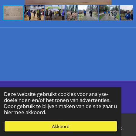
© 2024 wandelclubde
bollekens
Deze website gebruikt cookies voor analyse-
doeleinden en/of het tonen van advertenties.
Wandelsport Vlaanderen 4018
Door gebruik te blijven maken van de site gaat u
hiermee akkoord.
Akkoord
E-mailadres
Telefoonnummer
WhatsApp