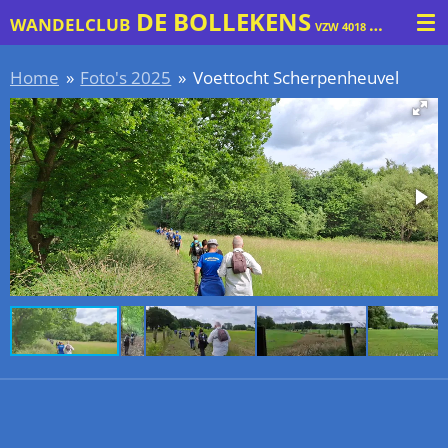
DE BOLLEKENS
ROTSE
Ga
WANDELCLUB
VZW 4018
direct
naar
Home
»
Foto's 2025
»
Voettocht Scherpenheuvel
de
hoofdinhoud