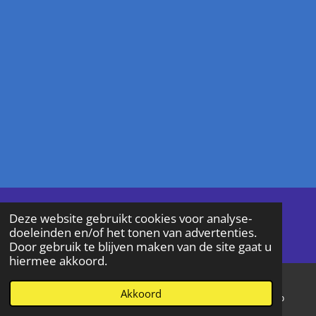
© 2024 wandelclubde
bollekens
Deze website gebruikt cookies voor analyse-
doeleinden en/of het tonen van advertenties.
Wandelsport Vlaanderen 4018
Door gebruik te blijven maken van de site gaat u
hiermee akkoord.
Akkoord
E-mailadres
Telefoonnummer
WhatsApp