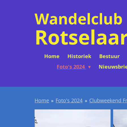
Ga
Wandelclub
direct
naar
Rotselaa
de
hoofdinhoud
Home
Historiek
Bestuur
Foto's 2024
Nieuwsbri
Home
»
Foto's 2024
»
Clubweekend Fr