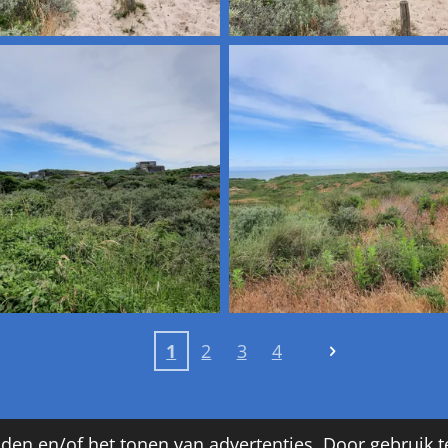
1
2
3
4
den en/of het tonen van advertenties. Door gebruik t