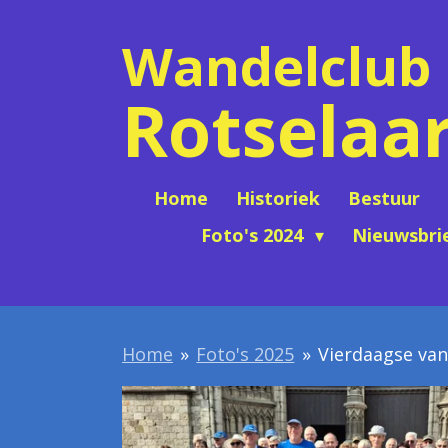
Ga
Wandelclub
direct
naar
Rotselaa
de
hoofdinhoud
Home
Historiek
Bestuur
Foto's 2024
Nieuwsbri
Home
»
Foto's 2025
»
Vierdaagse van 