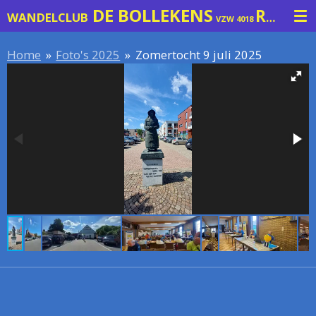
DE BOLLEKENS
ROTSELAAR
Ga
WANDELCLUB
VZW 4018
direct
naar
Home
»
Foto's 2025
»
Zomertocht 9 juli 2025
de
hoofdinhoud