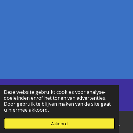
© 2024 wandelclubde
bollekens
Deze website gebruikt cookies voor analyse-
doeleinden en/of het tonen van advertenties.
Wandelsport Vlaanderen 4018
Door gebruik te blijven maken van de site gaat
u hiermee akkoord.
Akkoord
E-mailadres
Telefoonnummer
WhatsApp