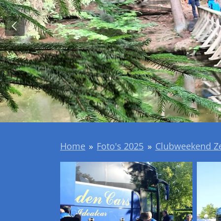
Home
»
Foto's 2025
»
Clubweekend Z