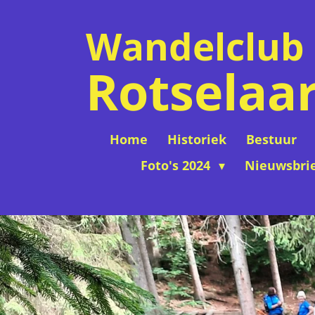
Ga
Wandelclub
direct
naar
Rotselaa
de
hoofdinhoud
Home
Historiek
Bestuur
Foto's 2024
Nieuwsbri