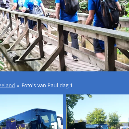
eeland
»
Foto's van Paul dag 1